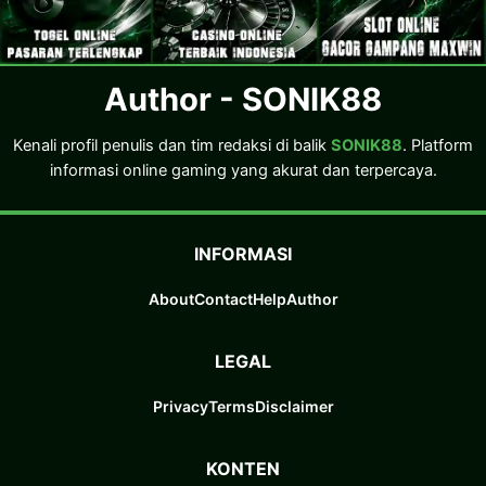
Author - SONIK88
Kenali profil penulis dan tim redaksi di balik
SONIK88
. Platform
informasi online gaming yang akurat dan terpercaya.
INFORMASI
About
Contact
Help
Author
LEGAL
Privacy
Terms
Disclaimer
KONTEN